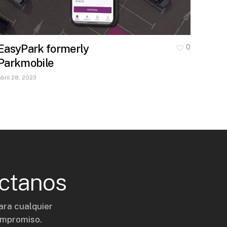
EasyPark formerly
0
Parkmobile
abril 28, 2023
ctanos
ara cualquier
ompromiso.