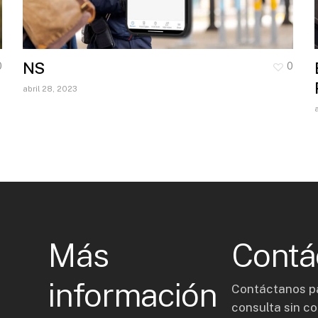
NS
0
0
abril 28, 2023
Más
Contá
información
Contáctanos p
consulta sin c